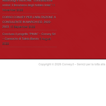
Assorologi e INDICAM: “Contraffazione
online: il fenomeno degli hidden links”
11
November 2022
CORSO CONVEY PER L’ABILITAZIONE A
CONSULENTE IN MARCHI ED. 2022-
2023
15 September 2022
Concluso il progetto “PININ” – Convey Srl
– Consorzio di Tutela Barolo
3 August
2022
Copyright © 2026
Convey.it – Servizi per la lotta alla