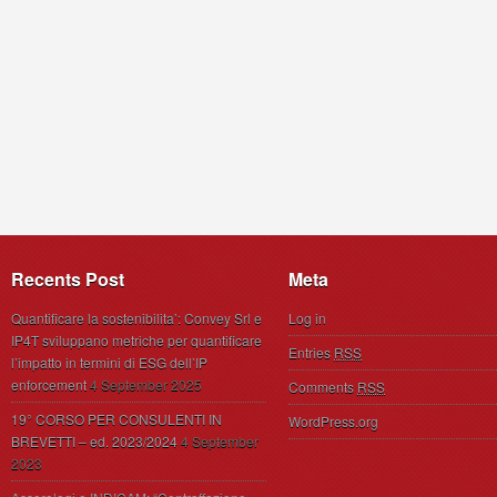
Recents Post
Meta
Quantificare la sostenibilita’: Convey Srl e
Log in
IP4T sviluppano metriche per quantificare
Entries
RSS
l’impatto in termini di ESG dell’IP
enforcement
4 September 2025
Comments
RSS
19° CORSO PER CONSULENTI IN
WordPress.org
BREVETTI – ed. 2023/2024
4 September
2023