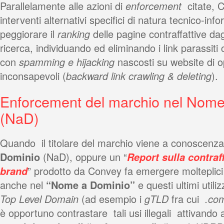
Parallelamente alle azioni di
enforcement
citate, 
interventi alternativi specifici di natura tecnico-info
peggiorare il
ranking
delle pagine contraffattive dagl
ricerca, individuando ed eliminando i link parassiti 
con
spamming e hijacking
nascosti su website di op
inconsapevoli (
backward link crawling & deleting
).
Enforcement del marchio nel Nome
(NaD)
Quando il titolare del marchio viene a conoscenza
Dominio
(NaD), oppure un “
Report sulla contraf
brand
” prodotto da Convey fa emergere molteplici 
anche nel
“Nome a Dominio”
e questi ultimi utili
Top Level Domain
(ad esempio i
gTLD
fra cui
.com,
è opportuno contrastare tali usi illegali attivando 