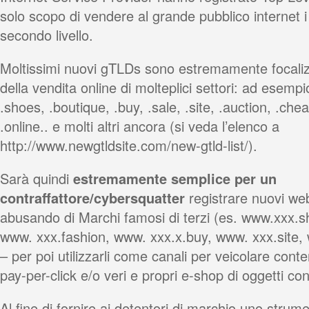
solo scopo di vendere al grande pubblico internet i 
secondo livello.
Moltissimi nuovi gTLDs sono estremamente focalizza
della vendita online di molteplici settori: ad esempi
.shoes, .boutique, .buy, .sale, .site, .auction, .che
.online.. e molti altri ancora (si veda l’elenco a
http://www.newgtldsite.com/new-gtld-list/).
Sarà quindi
estremamente semplice per un
contraffattore/cybersquatter
registrare nuovi web
abusando di Marchi famosi di terzi (es. www.xxx.
www. xxx.fashion, www. xxx.x.buy, www. xxx.site, 
– per poi utilizzarli come canali per veicolare conten
pay-per-click e/o veri e propri e-shop di oggetti cont
Al fine di fornire ai detentori di marchio uno strume