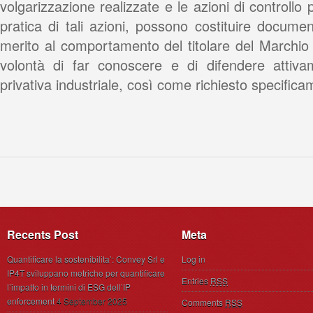
volgarizzazione realizzate e le azioni di controllo 
pratica di tali azioni, possono costituire docume
merito al comportamento del titolare del Marchio 
volontà di far conoscere e di difendere attivam
privativa industriale, così come richiesto specifica
Recents Post
Meta
Quantificare la sostenibilita’: Convey Srl e
Log in
IP4T sviluppano metriche per quantificare
Entries
RSS
l’impatto in termini di ESG dell’IP
enforcement
4 September 2025
Comments
RSS