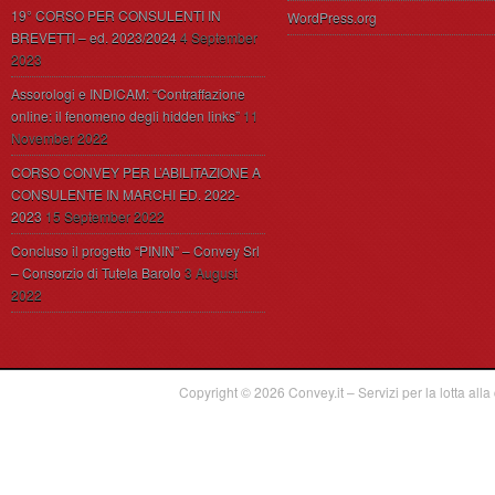
19° CORSO PER CONSULENTI IN
WordPress.org
BREVETTI – ed. 2023/2024
4 September
2023
Assorologi e INDICAM: “Contraffazione
online: il fenomeno degli hidden links”
11
November 2022
CORSO CONVEY PER L’ABILITAZIONE A
CONSULENTE IN MARCHI ED. 2022-
2023
15 September 2022
Concluso il progetto “PININ” – Convey Srl
– Consorzio di Tutela Barolo
3 August
2022
Copyright © 2026
Convey.it – Servizi per la lotta alla