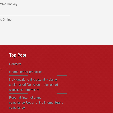
iative Convey
s Online
Top Post
Contacts
ia
Internet brand protection
Individuazione di cluster di website
contraffattori|Detection of clusters of
website counterfeiters
Report di internet brand
compliance|Report of the internet brand
compliance