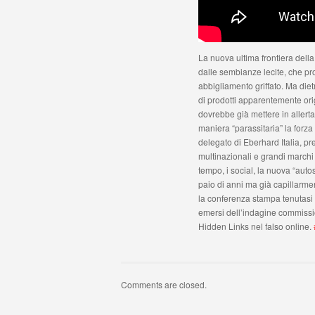
La nuova ultima frontiera della 
dalle sembianze lecite, che pr
abbigliamento griffato. Ma dietr
di prodotti apparentemente orig
dovrebbe già mettere in allerta 
maniera “parassitaria” la forz
delegato di Eberhard Italia, pr
multinazionali e grandi marchi a
tempo, i social, la nuova “auto
paio di anni ma già capillarme
la conferenza stampa tenutasi 
emersi dell’indagine commiss
Hidden Links nel falso online.
Comments are closed.