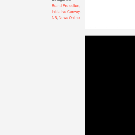
Brand Protection
,
Iniziative Convey
,
NB
,
News Online