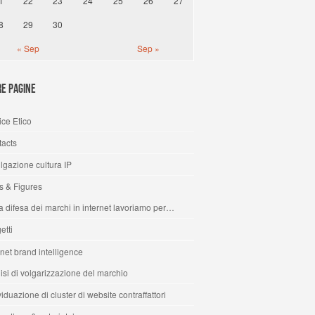
1
22
23
24
25
26
27
8
29
30
« Sep
Sep »
re Pagine
ce Etico
acts
lgazione cultura IP
s & Figures
a difesa dei marchi in internet lavoriamo per…
etti
rnet brand intelligence
isi di volgarizzazione del marchio
viduazione di cluster di website contraffattori