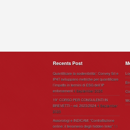
Recents Post
M
Quantificare la sostenibilita’: Convey Srl e
Lo
IP4T sviluppano metriche per quantificare
En
l’impatto in termini di ESG dell’IP
enforcement
4 September 2025
Co
19° CORSO PER CONSULENTI IN
Wo
BREVETTI – ed. 2023/2024
4 September
2023
Assorologi e INDICAM: “Contraffazione
online: il fenomeno degli hidden links”
11