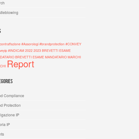
rch
tleblowing
s
contraffazione
#Assorologi
#brandprotection
#CONVEY
veyip
#INDICAM
2022
2023
BREVETTI
ESAME
DATARIO BREVETTI
ESAME MANDATARIO MARCHI
Report
CHI
egories
nd Compliance
d Protection
lgazione IP
oria IP
nts