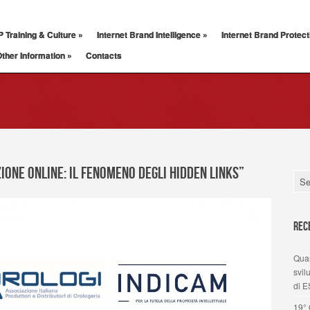
P Training & Culture
»
Internet Brand Intelligence
»
Internet Brand Protect
ther Information
»
Contacts
ione online: il fenomeno degli hidden links”
Rec
Quan
svil
di E
19°