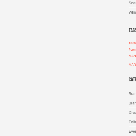
Sea
Whis
Tag
#anti
#con
MAN
MAR
Cat
Bra
Bran
Divu
Edit
Eve