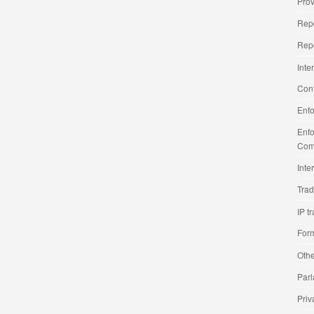
Prov
Repo
Repo
Inte
Cont
Enfo
Enfo
Com
Inte
Tra
IP t
Form
Othe
Parl
Priv