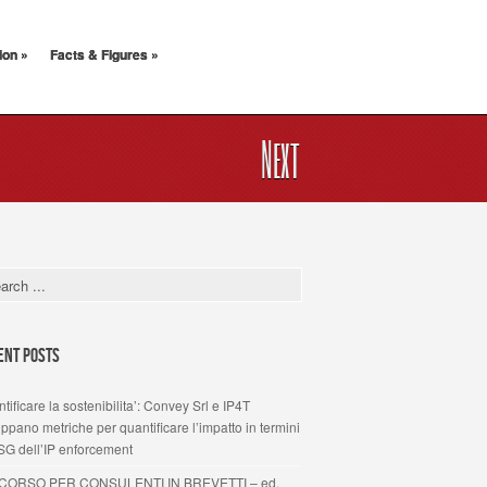
ion
»
Facts & Figures
»
Next
ent Posts
tificare la sostenibilita’: Convey Srl e IP4T
uppano metriche per quantificare l’impatto in termini
SG dell’IP enforcement
 CORSO PER CONSULENTI IN BREVETTI – ed.