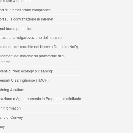
e d’uso & notorieta’
rt di internet brand compliance
rt sulla contraffazione in internet
rnet brand protection
rasto alla volgarizzazione del marchio
rcement del marchio nel Nome a Dominio (NaD)
rcement del marchio su piattaforme di e-
merce
rventi di ‘web ecology & cleaning’
demark Clearinghouse (TMCH)
raining & culture
azione e Aggiornamento in Proprieta’ Intellettuale
r Information
ano di Convey
acy