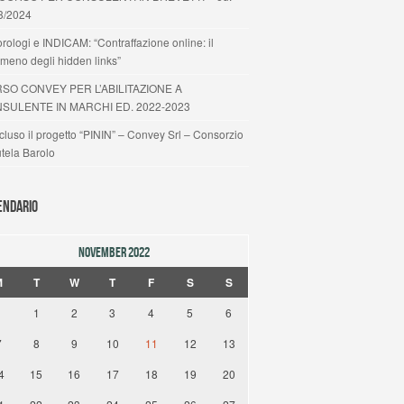
3/2024
rologi e INDICAM: “Contraffazione online: il
meno degli hidden links”
SO CONVEY PER L’ABILITAZIONE A
SULENTE IN MARCHI ED. 2022-2023
luso il progetto “PININ” – Convey Srl – Consorzio
utela Barolo
endario
NOVEMBER 2022
M
T
W
T
F
S
S
1
2
3
4
5
6
7
8
9
10
11
12
13
4
15
16
17
18
19
20