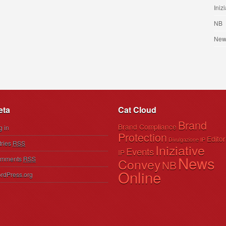
Iniz
NB
New
eta
Cat Cloud
Brand
Brand Compliance
g in
Protection
Editor
Divulgazione IP
tries
RSS
Iniziative
Events
IP
News
mments
RSS
Convey
NB
Online
rdPress.org