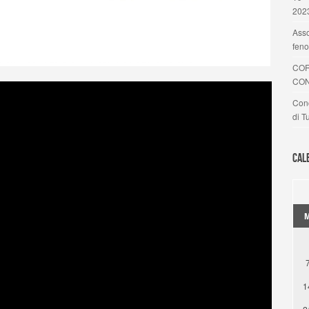
202
Asso
feno
COR
CON
Conc
di T
Cal
1