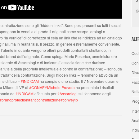
2
2
contraffazione sono gli “hidden links”. Sono post presenti su tutti i social
opongono la vendita di prodotti originali come scarpe, orologi o
o “la vernice” di correttezza si cela un link che reindirizza ad un catalogo
Alt
inali, ma in realtà falsi. Il prezzo, in genere estremamente conveniente,
l’utente in quanto vengono offerti prodotti contraffatti sfruttando, in
Codi
a del brand dell’originale. Come spiega Mario Peserico, amministratore
esidente di Assorologi e di Indicam (l’associazione che riunisce
Cont
 tutela della proprietà intellettuale e contro la contraffazione) – sono, da
Divu
strada” della contraffazione. Sugli hidden links – fenomeno attivo da un
nte diffuso –
#INDICAM
ha compiuto uno studio. Il 7 Novembre durante
Fact
a Milano, il VP di
#CONVEY
Michele Provera
ha presentato i risultati
Nell
ionata da
#INDICAM
effettuata per
#Assorologi
sul fenomeno degli
#brandprotection
#anticontraffazione
#conveyip
Prog
Inte
Anal
Indi